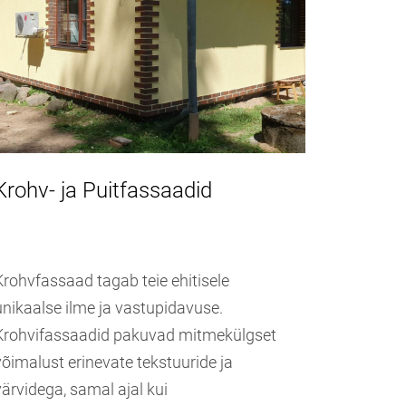
Krohv- ja Puitfassaadid
Krohvfassaad tagab teie ehitisele
unikaalse ilme ja vastupidavuse.
Krohvifassaadid pakuvad mitmekülgset
võimalust erinevate tekstuuride ja
värvidega, samal ajal kui