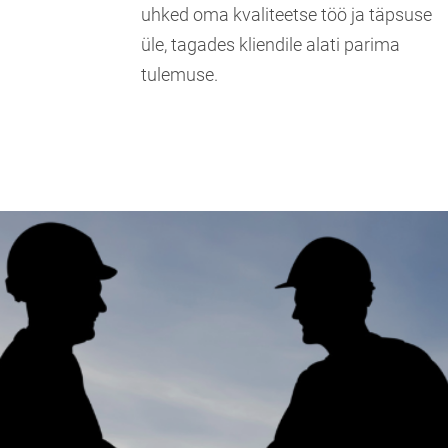
uhked oma kvaliteetse töö ja täpsuse
üle, tagades kliendile alati parima
tulemuse.