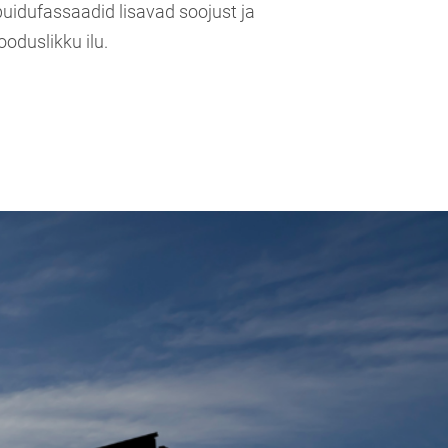
puidufassaadid lisavad soojust ja
looduslikku ilu.